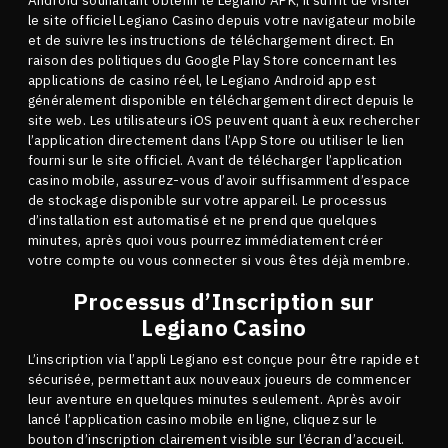
Android souhaitant obtenir le Legiano APK, il suffit de visiter
le site officiel Legiano Casino depuis votre navigateur mobile
et de suivre les instructions de téléchargement direct. En
raison des politiques du Google Play Store concernant les
applications de casino réel, le Legiano Android app est
généralement disponible en téléchargement direct depuis le
site web. Les utilisateurs iOS peuvent quant à eux rechercher
l’application directement dans l’App Store ou utiliser le lien
fourni sur le site officiel. Avant de télécharger l’application
casino mobile, assurez-vous d’avoir suffisamment d’espace
de stockage disponible sur votre appareil. Le processus
d’installation est automatisé et ne prend que quelques
minutes, après quoi vous pourrez immédiatement créer
votre compte ou vous connecter si vous êtes déjà membre.
Processus d’Inscription sur
Legiano Casino
L’inscription via l’appli Legiano est conçue pour être rapide et
sécurisée, permettant aux nouveaux joueurs de commencer
leur aventure en quelques minutes seulement. Après avoir
lancé l’application casino mobile en ligne, cliquez sur le
bouton d’inscription clairement visible sur l’écran d’accueil.