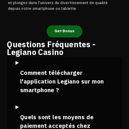
et plongez dans l’univers du divertissement de qualité
depuis votre smartphone ou tablette.
Get Bonus
Questions Fréquentes -
Legiano Casino
Comment télécharger
l'application Legiano sur mon
smartphone ?
Quels sont les moyens de
paiement acceptés chez