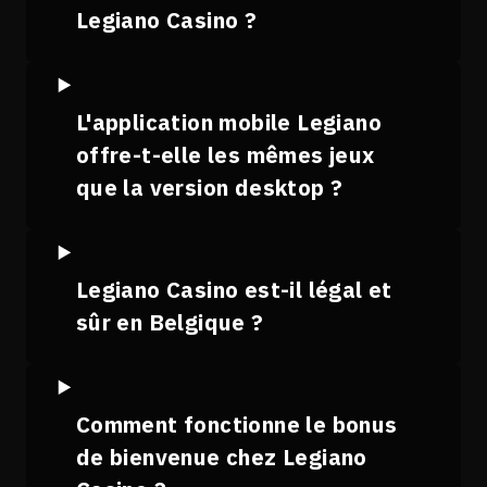
Legiano Casino ?
L'application mobile Legiano
offre-t-elle les mêmes jeux
que la version desktop ?
Legiano Casino est-il légal et
sûr en Belgique ?
Comment fonctionne le bonus
de bienvenue chez Legiano