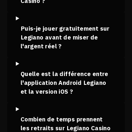
Casino ?
Puis-je jouer gratuitement sur
Legiano avant de miser de
l'argent réel ?
Quelle est la différence entre
l'application Android Legiano
et la version iOS ?
Combien de temps prennent
les retraits sur Legiano Casino