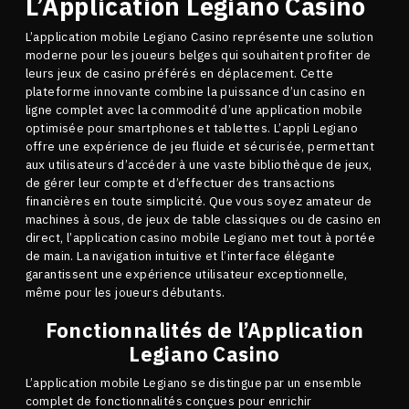
L’Application Legiano Casino
L’application mobile Legiano Casino représente une solution
moderne pour les joueurs belges qui souhaitent profiter de
leurs jeux de casino préférés en déplacement. Cette
plateforme innovante combine la puissance d’un casino en
ligne complet avec la commodité d’une application mobile
optimisée pour smartphones et tablettes. L’appli Legiano
offre une expérience de jeu fluide et sécurisée, permettant
aux utilisateurs d’accéder à une vaste bibliothèque de jeux,
de gérer leur compte et d’effectuer des transactions
financières en toute simplicité. Que vous soyez amateur de
machines à sous, de jeux de table classiques ou de casino en
direct, l’application casino mobile Legiano met tout à portée
de main. La navigation intuitive et l’interface élégante
garantissent une expérience utilisateur exceptionnelle,
même pour les joueurs débutants.
Fonctionnalités de l’Application
Legiano Casino
L’application mobile Legiano se distingue par un ensemble
complet de fonctionnalités conçues pour enrichir