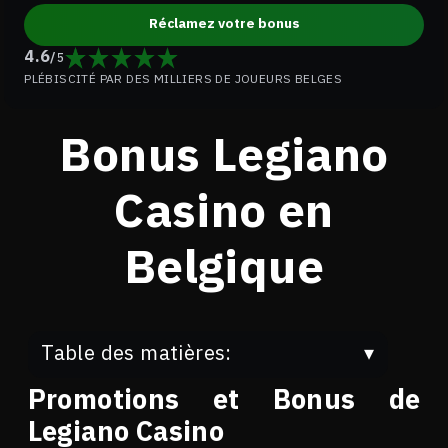
Réclamez votre bonus
4.6
/
5
PLÉBISCITÉ PAR DES MILLIERS DE JOUEURS BELGES
Bonus Legiano
Casino en
Belgique
Table des matières:
Promotions et Bonus de
Legiano Casino