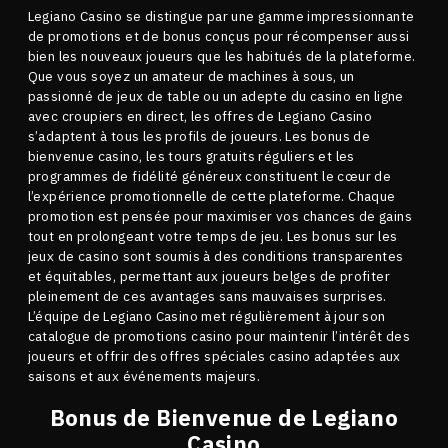
Legiano Casino se distingue par une gamme impressionnante
de promotions et de bonus conçus pour récompenser aussi
bien les nouveaux joueurs que les habitués de la plateforme.
Que vous soyez un amateur de machines à sous, un
passionné de jeux de table ou un adepte du casino en ligne
avec croupiers en direct, les offres de Legiano Casino
s’adaptent à tous les profils de joueurs. Les bonus de
bienvenue casino, les tours gratuits réguliers et les
programmes de fidélité généreux constituent le cœur de
l’expérience promotionnelle de cette plateforme. Chaque
promotion est pensée pour maximiser vos chances de gains
tout en prolongeant votre temps de jeu. Les bonus sur les
jeux de casino sont soumis à des conditions transparentes
et équitables, permettant aux joueurs belges de profiter
pleinement de ces avantages sans mauvaises surprises.
L’équipe de Legiano Casino met régulièrement à jour son
catalogue de promotions casino pour maintenir l’intérêt des
joueurs et offrir des offres spéciales casino adaptées aux
saisons et aux événements majeurs.
Bonus de Bienvenue de Legiano
Casino