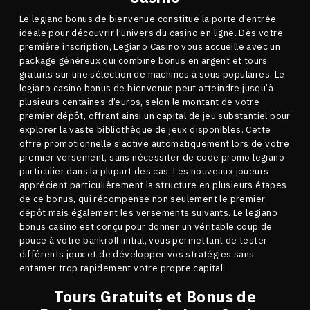
Le legiano bonus de bienvenue constitue la porte d’entrée
idéale pour découvrir l’univers du casino en ligne. Dès votre
première inscription, Legiano Casino vous accueille avec un
package généreux qui combine bonus en argent et tours
gratuits sur une sélection de machines à sous populaires. Le
legiano casino bonus de bienvenue peut atteindre jusqu’à
plusieurs centaines d’euros, selon le montant de votre
premier dépôt, offrant ainsi un capital de jeu substantiel pour
explorer la vaste bibliothèque de jeux disponibles. Cette
offre promotionnelle s’active automatiquement lors de votre
premier versement, sans nécessiter de code promo legiano
particulier dans la plupart des cas. Les nouveaux joueurs
apprécient particulièrement la structure en plusieurs étapes
de ce bonus, qui récompense non seulement le premier
dépôt mais également les versements suivants. Le legiano
bonus casino est conçu pour donner un véritable coup de
pouce à votre bankroll initial, vous permettant de tester
différents jeux et de développer vos stratégies sans
entamer trop rapidement votre propre capital.
Tours Gratuits et Bonus de