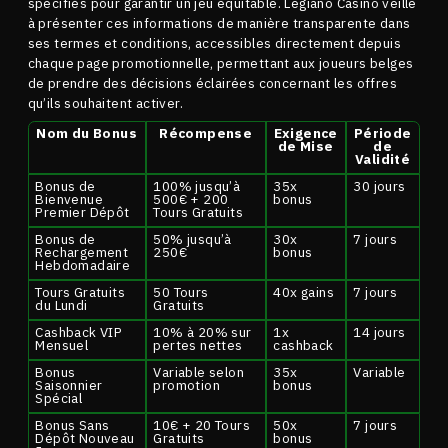
spécifiés pour garantir un jeu équitable. Legiano Casino veille
à présenter ces informations de manière transparente dans
ses termes et conditions, accessibles directement depuis
chaque page promotionnelle, permettant aux joueurs belges
de prendre des décisions éclairées concernant les offres
qu’ils souhaitent activer.
Nom du Bonus
Récompense
Exigence
Période
de Mise
de
Validité
Bonus de
100% jusqu’à
35x
30 jours
Bienvenue
500€ + 200
bonus
Premier Dépôt
Tours Gratuits
Bonus de
50% jusqu’à
30x
7 jours
Rechargement
250€
bonus
Hebdomadaire
Tours Gratuits
50 Tours
40x gains
7 jours
du Lundi
Gratuits
Cashback VIP
10% à 20% sur
1x
14 jours
Mensuel
pertes nettes
cashback
Bonus
Variable selon
35x
Variable
Saisonnier
promotion
bonus
Spécial
Bonus Sans
10€ + 20 Tours
50x
7 jours
Dépôt Nouveau
Gratuits
bonus