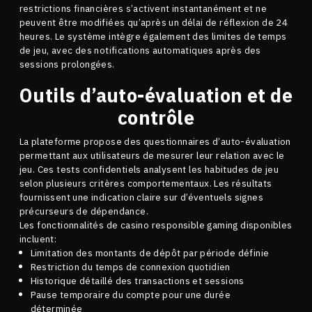
restrictions financières s’activent instantanément et ne
peuvent être modifiées qu’après un délai de réflexion de 24
heures. Le système intègre également des limites de temps
de jeu, avec des notifications automatiques après des
sessions prolongées.
Outils d’auto-évaluation et de
contrôle
La plateforme propose des questionnaires d’auto-évaluation
permettant aux utilisateurs de mesurer leur relation avec le
jeu. Ces tests confidentiels analysent les habitudes de jeu
selon plusieurs critères comportementaux. Les résultats
fournissent une indication claire sur d’éventuels signes
précurseurs de dépendance.
Les fonctionnalités de casino responsible gaming disponibles
incluent:
Limitation des montants de dépôt par période définie
Restriction du temps de connexion quotidien
Historique détaillé des transactions et sessions
Pause temporaire du compte pour une durée
déterminée