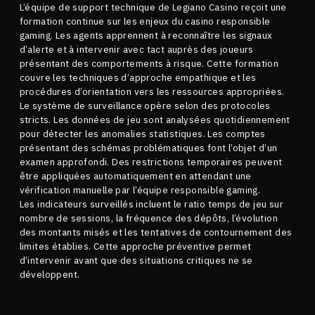
L’équipe de support technique de Legiano Casino reçoit une
formation continue sur les enjeux du casino responsible
gaming. Les agents apprennent à reconnaître les signaux
d’alerte et à intervenir avec tact auprès des joueurs
présentant des comportements à risque. Cette formation
couvre les techniques d’approche empathique et les
procédures d’orientation vers les ressources appropriées.
Le système de surveillance opère selon des protocoles
stricts. Les données de jeu sont analysées quotidiennement
pour détecter les anomalies statistiques. Les comptes
présentant des schémas problématiques font l’objet d’un
examen approfondi. Des restrictions temporaires peuvent
être appliquées automatiquement en attendant une
vérification manuelle par l’équipe responsible gaming.
Les indicateurs surveillés incluent le ratio temps de jeu sur
nombre de sessions, la fréquence des dépôts, l’évolution
des montants misés et les tentatives de contournement des
limites établies. Cette approche préventive permet
d’intervenir avant que des situations critiques ne se
développent.