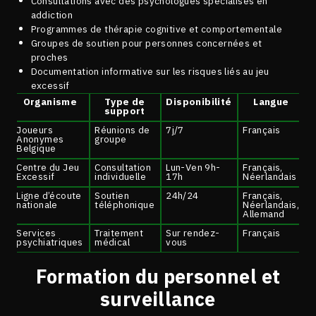
Consultations avec des psychologues spécialisés en
addiction
Programmes de thérapie cognitive et comportementale
Groupes de soutien pour personnes concernées et
proches
Documentation informative sur les risques liés au jeu
excessif
Organisme
Type de
Disponibilité
Langue
support
Joueurs
Réunions de
7j/7
Français
Anonymes
groupe
Belgique
Centre du Jeu
Consultation
Lun-Ven 9h-
Français,
Excessif
individuelle
17h
Néerlandais
Ligne d’écoute
Soutien
24h/24
Français,
nationale
téléphonique
Néerlandais,
Allemand
Services
Traitement
Sur rendez-
Français
psychiatriques
médical
vous
Formation du personnel et
surveillance