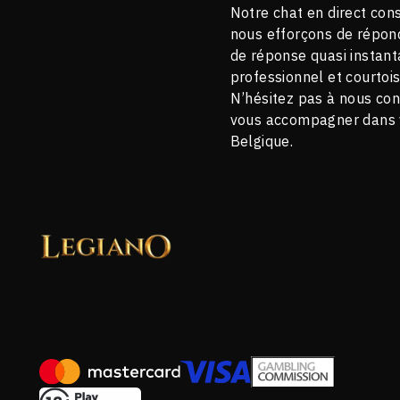
Notre chat en direct con
nous efforçons de répond
de réponse quasi instant
professionnel et courtoi
N’hésitez pas à nous con
vous accompagner dans vo
Belgique.