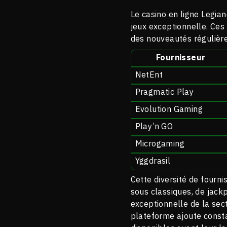
Le casino en ligne Legia
jeux exceptionnelle. Ces 
des nouveautés régulière
Fournisseur
NetEnt
Pragmatic Play
Evolution Gaming
Play’n GO
Microgaming
Yggdrasil
Cette diversité de fourn
sous classiques, de jackp
exceptionnelle de la sec
plateforme ajoute consta