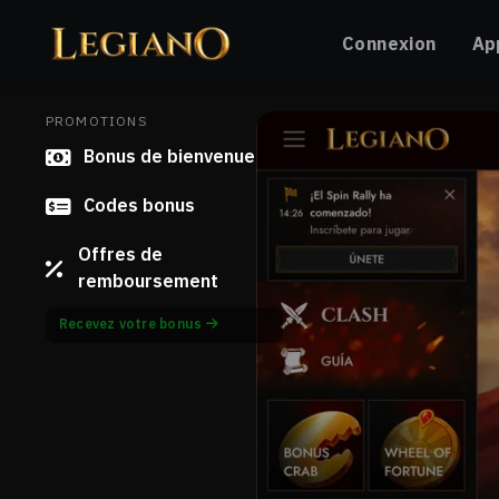
Connexion
Ap
PROMOTIONS
Bonus de bienvenue
Codes bonus
Offres de
remboursement
Recevez votre bonus