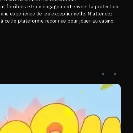
nt flexibles et son engagement envers la protection
r une expérience de jeu exceptionnelle. N’attendez
 à cette plateforme reconnue pour jouer au casino
<
>