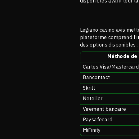
disponibles avant leur la
Legiano casino avis mett
plateforme comprend l’im
des options disponibles :
Méthode de
Cartes Visa/Mastercard
Bancontact
Skrill
Neteller
Virement bancaire
Paysafecard
MiFinity