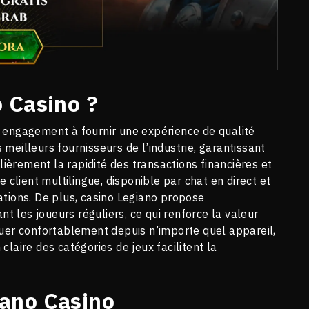
o Casino ?
 engagement à fournir une expérience de qualité
meilleurs fournisseurs de l’industrie, garantissant
lièrement la rapidité des transactions financières et
 client multilingue, disponible par chat en direct et
ations. De plus, casino Legiano propose
 les joueurs réguliers, ce qui renforce la valeur
ouer confortablement depuis n’importe quel appareil,
claire des catégories de jeux facilitent la
iano Casino