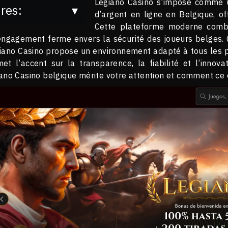
Legiano Casino s’impose comme u
res:
Play now
d’argent en ligne en Belgique, o
Cette plateforme moderne combi
Play now
engagement ferme envers la sécurité des joueurs belges. 
Play now
iano Casino propose un environnement adapté à tous les pro
met l’accent sur la transparence, la fiabilité et l’innov
no Casino belgique mérite votre attention et comment ce ca